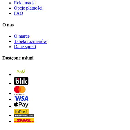
Reklamacje
Opcje płatności
FAQ
O nas
O marce
Tabela rozmiarów
Dane spółki
Dostępne usługi