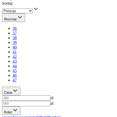
Sortuj:
Rozmiar
36
37
38
39
40
41
42
43
44
45
46
47
Cena
zł
zł
Kolor