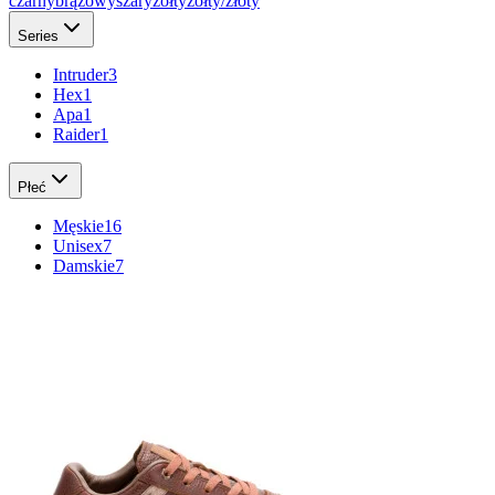
czarny
brązowy
szary
żółty
żółty/złoty
Series
Intruder
3
Hex
1
Apa
1
Raider
1
Płeć
Męskie
16
Unisex
7
Damskie
7