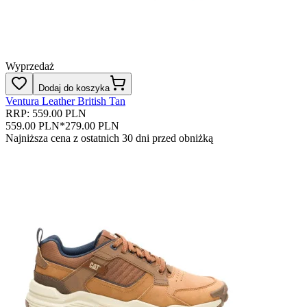
Wyprzedaż
Dodaj do koszyka
Ventura Leather British Tan
RRP: 559.00 PLN
559.00 PLN
*
279.00 PLN
Najniższa cena z ostatnich 30 dni przed obniżką