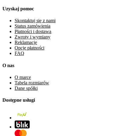
Uzyskaj pomoc
Skontaktuj się z nami
Status zamówienia
Płatności i dostawa
Zwroty i wymiany
Reklamacje
Opcje płatności
FAQ
O nas
O marce
Tabela rozmiarów
Dane spółki
Dostępne usługi