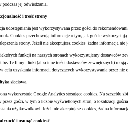
y podczas jej odwiedzania.
jonalność i treść strony
ja udostępniania jest wykorzystywana przez gości do rekomendowania n
ook. Cookies przechowują informacje o tym, jak goście wykorzystują
ulepszenia strony. Jeżeli nie akceptujesz cookies, żadna informacja nie
iektórych funkcji na naszych stronach wykorzystujemy dostawców zewn
be. Te filmy i linki (albo inne treści dostawców zewnętrznych) mogą 
w celu uzyskania informacji dotyczących wykorzystywania przez nie c
ityka sieciowa
rona wykorzystuje Google Analytics stosujące cookies. Na szczeblu z
y przez gości, w tym o liczbie wyświetlonych stron, o lokalizacji gości
stania użytkownikowi. Jeżeli nie akceptujesz cookies, żadna informac
odrzucić i usunąć cookies?