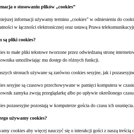
rmacja o stosowaniu plików „cookies”
iejszej informacji używamy terminu „cookies” w odniesieniu do cook
tności w łączności elektronicznej oraz ustawą Prawa telekomunikacyj
 są pliki cookies?
es to małe pliki tekstowe tworzone przez odwiedzaną stronę interne
ownika umożliwiając mu dostęp do różnych funkcji.
szych stronach używane są zarówno cookies sesyjne, jak i pozasesyjne
es sesyjne są czasowo przechowywane w pamięci komputera w czasie p
ownik zamyka zwoją przeglądarkę albo po upływie określonego czasu (
es pozasesyjne pozostają w komputerze gościa do czasu ich usunięcia.
zego używamy cookies?
my cookies aby więcej nauczyć się o interakcji gości z naszą treścią 