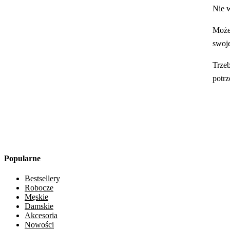
Nie w
Możes
swoje
Trzeb
potrz
Popularne
Bestsellery
Robocze
Męskie
Damskie
Akcesoria
Nowości