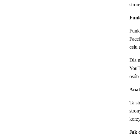
stron
Funkc
Funkc
Faceb
celu 
Dla n
YouTu
osób 
Anal
Ta st
stron
korzy
Jak 