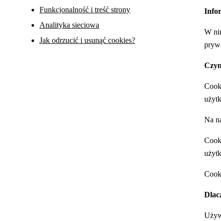
Funkcjonalność i treść strony
Info
Analityka sieciowa
W nin
Jak odrzucić i usunąć cookies?
prywa
Czym
Cooki
użytk
Na na
Cooki
użytk
Cooki
Dlac
Używa