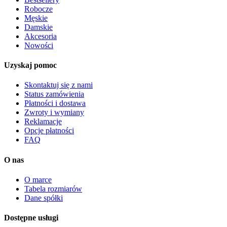
Robocze
Męskie
Damskie
Akcesoria
Nowości
Uzyskaj pomoc
Skontaktuj się z nami
Status zamówienia
Płatności i dostawa
Zwroty i wymiany
Reklamacje
Opcje płatności
FAQ
O nas
O marce
Tabela rozmiarów
Dane spółki
Dostępne usługi