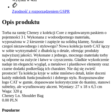
Zgodność z rozporządzeniem GSPR
Opis produktu
Torba na ramię Cheney z kolekcji Core z regulowanym paskiem o
pojemności 3 l. Wykonana z wodoodpornego materiału,
wyposażona w 2 kieszenie i zapięcie na solidną klamrę. Szukasz
czegoś niezawodnego i stylowego? Nowa kolekcja toreb CAT łączy
w sobie wytrzymałość z dbałością o detale, oferując produkty
najwyższej jakości. Wykonane z jednego, mocnego materiału torby
są odporne na zużycie i łatwe w czyszczeniu. Gładkie wykończenie
nadaje im elegancki wygląd, a metalowe i plastikowe elementy oraz
czarne dodatki podkreślają ich charakter. Nie daj się zwieść
prostocie! Ta kolekcja kryje w sobie mnóstwo detali, które doceni
każdy miłośnik funkcjonalności i dobrego stylu. Rozpoznawalne
logo CAT w gumie, dopasowane kolorystycznie do tkaniny, stanowi
subtelny, ale wyrafinowany akcent. Wymiary: 27 x 18 x 6,5 cm
Waga: 320 g
Cheney Ln. Shoulder Bag
0.00 PLN
Popularne