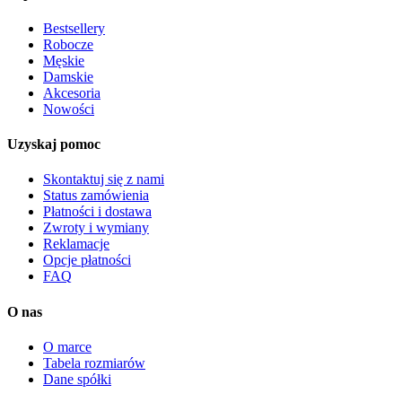
Bestsellery
Robocze
Męskie
Damskie
Akcesoria
Nowości
Uzyskaj pomoc
Skontaktuj się z nami
Status zamówienia
Płatności i dostawa
Zwroty i wymiany
Reklamacje
Opcje płatności
FAQ
O nas
O marce
Tabela rozmiarów
Dane spółki