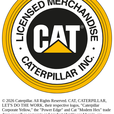
©
2026
Caterpillar. All Rights Reserved. CAT, CATERPILLAR,
LET'S DO THE WORK, their respective logos, "Caterpillar
Corporate Yellow," the "Power Edge" and Cat "Modern Hex" trade