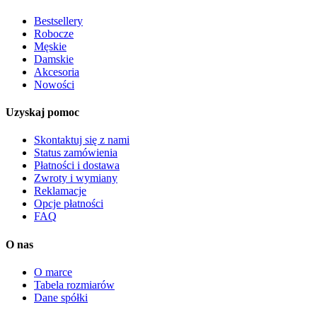
Bestsellery
Robocze
Męskie
Damskie
Akcesoria
Nowości
Uzyskaj pomoc
Skontaktuj się z nami
Status zamówienia
Płatności i dostawa
Zwroty i wymiany
Reklamacje
Opcje płatności
FAQ
O nas
O marce
Tabela rozmiarów
Dane spółki