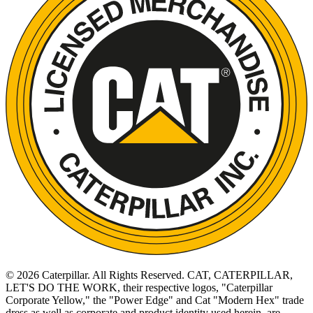
©
2026
Caterpillar. All Rights Reserved. CAT, CATERPILLAR,
LET'S DO THE WORK, their respective logos, "Caterpillar
Corporate Yellow," the "Power Edge" and Cat "Modern Hex" trade
dress as well as corporate and product identity used herein, are