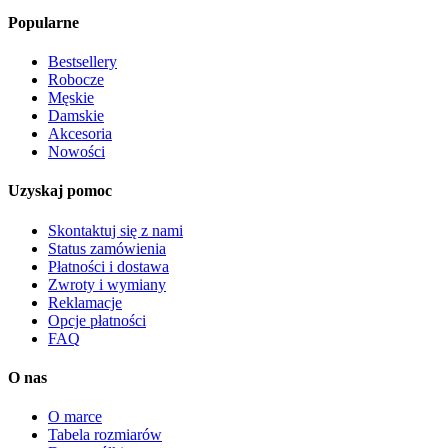
Popularne
Bestsellery
Robocze
Męskie
Damskie
Akcesoria
Nowości
Uzyskaj pomoc
Skontaktuj się z nami
Status zamówienia
Płatności i dostawa
Zwroty i wymiany
Reklamacje
Opcje płatności
FAQ
O nas
O marce
Tabela rozmiarów