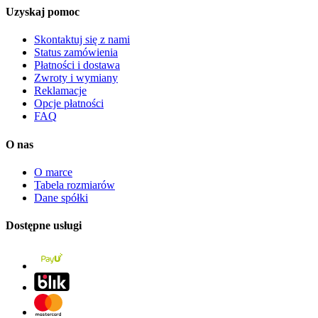
Uzyskaj pomoc
Skontaktuj się z nami
Status zamówienia
Płatności i dostawa
Zwroty i wymiany
Reklamacje
Opcje płatności
FAQ
O nas
O marce
Tabela rozmiarów
Dane spółki
Dostępne usługi