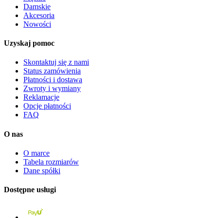
Damskie
Akcesoria
Nowości
Uzyskaj pomoc
Skontaktuj się z nami
Status zamówienia
Płatności i dostawa
Zwroty i wymiany
Reklamacje
Opcje płatności
FAQ
O nas
O marce
Tabela rozmiarów
Dane spółki
Dostępne usługi