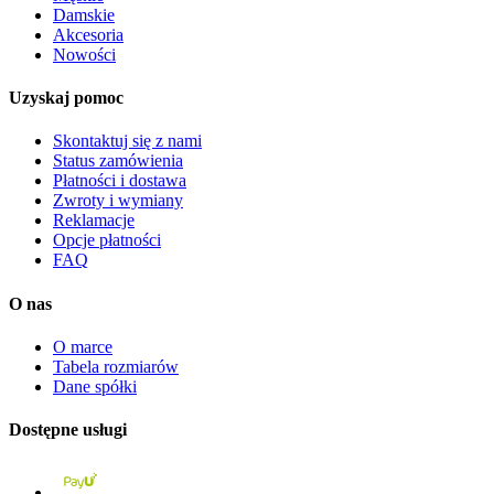
Damskie
Akcesoria
Nowości
Uzyskaj pomoc
Skontaktuj się z nami
Status zamówienia
Płatności i dostawa
Zwroty i wymiany
Reklamacje
Opcje płatności
FAQ
O nas
O marce
Tabela rozmiarów
Dane spółki
Dostępne usługi