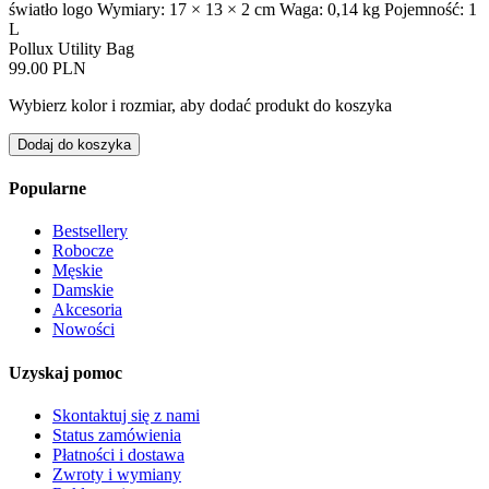
światło logo Wymiary: 17 × 13 × 2 cm Waga: 0,14 kg Pojemność: 1
L
Pollux Utility Bag
99.00 PLN
Wybierz kolor i rozmiar, aby dodać produkt do koszyka
Dodaj do koszyka
Popularne
Bestsellery
Robocze
Męskie
Damskie
Akcesoria
Nowości
Uzyskaj pomoc
Skontaktuj się z nami
Status zamówienia
Płatności i dostawa
Zwroty i wymiany