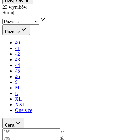
Ukryj filtry
23
wyników
Sortuj:
Rozmiar
40
41
42
43
44
45
46
S
M
L
XL
XXL
One size
Cena
zł
zł