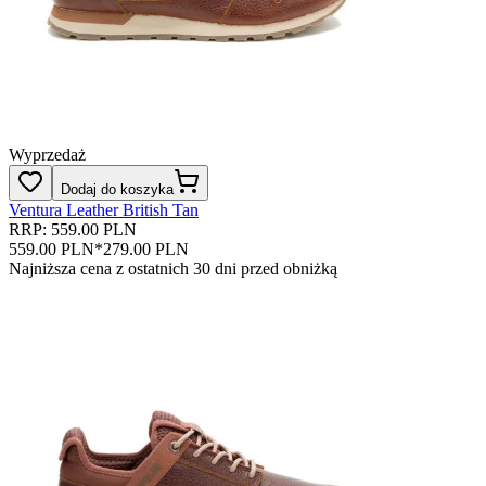
Wyprzedaż
Dodaj do koszyka
Ventura Leather British Tan
RRP: 559.00 PLN
559.00 PLN
*
279.00 PLN
Najniższa cena z ostatnich 30 dni przed obniżką