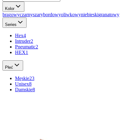
Kolor
brązowy
czarny
szary
bordowy
oliwkowy
niebieski
granatowy
Series
Hex
4
Intruder
2
Pneumatic
2
HEX
1
Płeć
Męskie
23
Unisex
8
Damskie
8