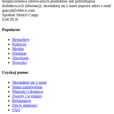
bezpieczeństwa oferowanych produktów lub potrzebujesz
dodatkowych informacji, skontaktuj się z nami poprzez adres e-mail
gspr.pl@orbico.com
Spodnie Stretch Cargo
0.00 PLN
Popularne
Bestsellery
Robocze
Męskie
Damskie
Akcesoria
Nowości
Uzyskaj pomoc
Skontaktuj się z nami
Status zamówienia
Płatności i dostawa
Zwroty i wymiany
Reklamacje
Opcje płatności
FAQ