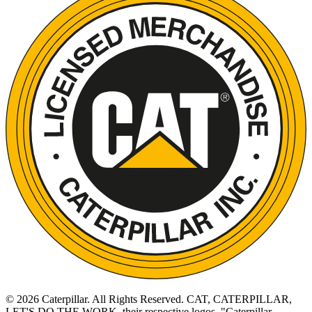
©
2026
Caterpillar. All Rights Reserved. CAT, CATERPILLAR,
LET'S DO THE WORK, their respective logos, "Caterpillar