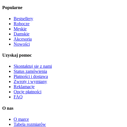
Popularne
Bestsellery
Robocze
Męskie
Damskie
Akcesoria
Nowości
Uzyskaj pomoc
Skontaktuj się z nami
Status zamówienia
Płatności i dostawa
Zwroty i wymiany
Reklamacje
Opcje płatności
FAQ
O nas
O marce
Tabela rozmiarów